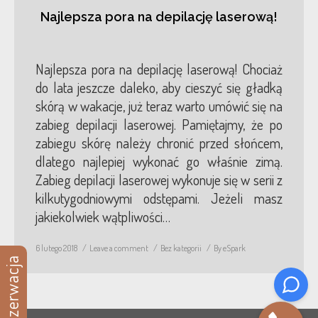
Najlepsza pora na depilację laserową!
Blog
Kontakt
Najlepsza pora na depilację laserową! Chociaż
do lata jeszcze daleko, aby cieszyć się gładką
skórą w wakacje, już teraz warto umówić się na
zabieg depilacji laserowej. Pamiętajmy, że po
zabiegu skórę należy chronić przed słońcem,
dlatego najlepiej wykonać go właśnie zimą.
Zabieg depilacji laserowej wykonuje się w serii z
kilkutygodniowymi odstępami. Jeżeli masz
jakiekolwiek wątpliwości…
6 lutego 2018
Leave a comment
Bez kategorii
By
eSpark
Rezerwacja