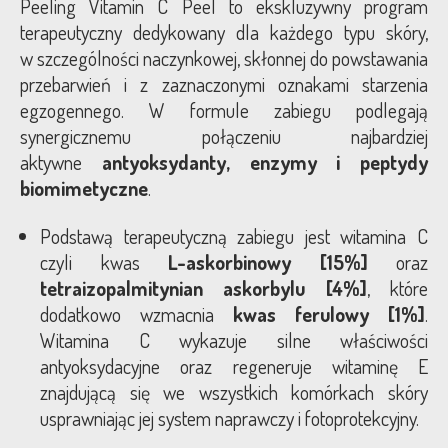
Peeling Vitamin C Peel to ekskluzywny program
terapeutyczny dedykowany dla każdego typu skóry,
w szczególności naczynkowej, skłonnej do powstawania
przebarwień i z zaznaczonymi oznakami starzenia
egzogennego. W formule zabiegu podlegają
synergicznemu połączeniu najbardziej
aktywne
antyoksydanty, enzymy i peptydy
biomimetyczne
.
Podstawą terapeutyczną zabiegu jest witamina C
czyli kwas
L-askorbinowy [15%]
oraz
tetraizopalmitynian askorbylu [4%]
, które
dodatkowo wzmacnia
kwas ferulowy [1%]
.
Witamina C wykazuje silne właściwości
antyoksydacyjne oraz regeneruje witaminę E
znajdującą się we wszystkich komórkach skóry
usprawniając jej system naprawczy i fotoprotekcyjny.