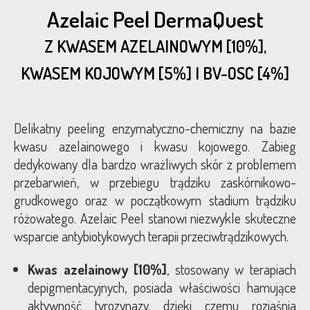
Azelaic Peel DermaQuest
Z KWASEM AZELAINOWYM [10%],
KWASEM KOJOWYM [5%] I BV-OSC [4%]
Delikatny peeling enzymatyczno-chemiczny na bazie
kwasu azelainowego i kwasu kojowego. Zabieg
dedykowany dla bardzo wrażliwych skór z problemem
przebarwień, w przebiegu trądziku zaskórnikowo-
grudkowego oraz w początkowym stadium trądziku
różowatego. Azelaic Peel stanowi niezwykle skuteczne
wsparcie antybiotykowych terapii przeciwtrądzikowych.
Kwas azelainowy [10%]
, stosowany w terapiach
depigmentacyjnych, posiada właściwości hamujące
aktywność tyrozynazy, dzięki czemu rozjaśnia