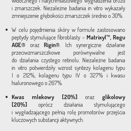
widocznego i natychmiastowego wygładzenia bruzd
i zmarszczek. Niezależne badania in vitro wykazały
zmniejszenie głębokości zmarszczek średnio o 30%.
W celu pojędrnienia skóry w formule zastosowano
peptydy stymulujące fibroblasty –
Matrixyl™, Regu
AGE®
oraz
Rigin®
. Ich synergiczne działanie
przeciwzmarszczkowe porównywalne jest
do działania czystego retinolu. Niezależne badania
in vitro potwierdziły wzrost syntezy kolagenu typu
I o 212%, kolagenu typu IV o 327% i kwasu
hialuronowego o 267%.
Kwas mlekowy [20%]
oraz
glikolowy
[20%]
oprócz działania stymulującego
i wygładzającego pełnią rolę promotorów przejścia
kluczowych substancji aktywnych.