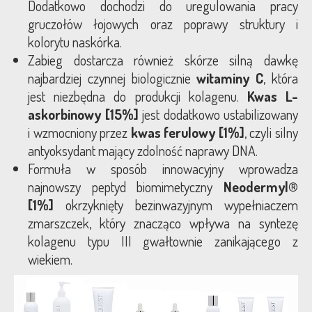
Dodatkowo dochodzi do uregulowania pracy
gruczołów łojowych oraz poprawy struktury i
kolorytu naskórka.
Zabieg dostarcza również skórze silną dawkę
najbardziej czynnej biologicznie
witaminy C
, która
jest niezbędna do produkcji kolagenu.
Kwas L-
askorbinowy [15%]
jest dodatkowo ustabilizowany
i wzmocniony przez
kwas ferulowy [1%]
, czyli silny
antyoksydant mający zdolność naprawy DNA.
Formuła w sposób innowacyjny wprowadza
najnowszy peptyd biomimetyczny
Neodermyl®
[1%]
okrzyknięty bezinwazyjnym wypełniaczem
zmarszczek, który znacząco wpływa na syntezę
kolagenu typu III gwałtownie zanikającego z
wiekiem.