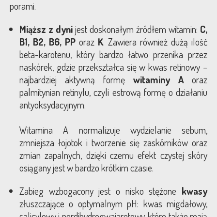
porami.
Miąższ z dyni
jest doskonałym źródłem witamin:
C,
B1, B2, B6, PP
oraz
K
. Zawiera również dużą ilość
beta-karotenu, który bardzo łatwo przenika przez
naskórek, gdzie przekształca się w kwas retinowy –
najbardziej aktywną formę
witaminy A
oraz
palmitynian retinylu, czyli estrową formę o działaniu
antyoksydacyjnym.
Witamina A normalizuje wydzielanie sebum,
zmniejsza łojotok i tworzenie się zaskórników oraz
zmian zapalnych, dzięki czemu efekt czystej skóry
osiągany jest w bardzo krótkim czasie.
Zabieg wzbogacony jest o nisko stężone
kwasy
złuszczające o optymalnym pH: kwas migdałowy,
salicylowy i nordihydrogwajaretowy, które także mają