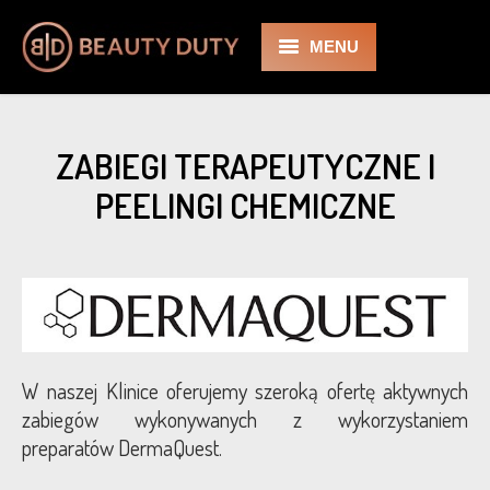
MENU
BD
ZABIEGI TERAPEUTYCZNE I
O nas
PEELINGI CHEMICZNE
Zabiegi
Kosmetologia
Medycyna Estetyczna
Cennik
W naszej Klinice oferujemy szeroką ofertę aktywnych
zabiegów wykonywanych z wykorzystaniem
Promocje
preparatów DermaQuest.
Galeria