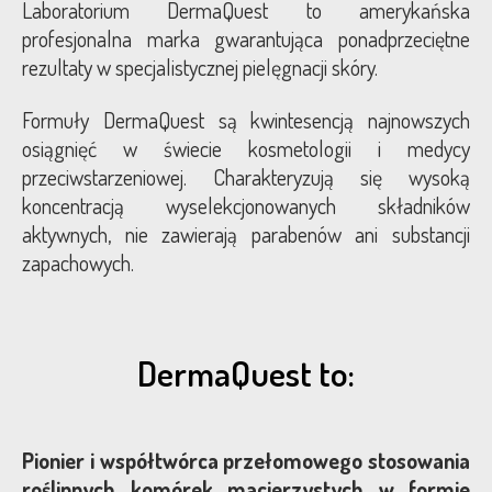
Laboratorium DermaQuest to amerykańska
profesjonalna marka gwarantująca ponadprzeciętne
Blog
rezultaty w specjalistycznej pielęgnacji skóry.
Kontakt
Formuły DermaQuest są kwintesencją najnowszych
osiągnięć w świecie kosmetologii i medycy
przeciwstarzeniowej. Charakteryzują się wysoką
koncentracją wyselekcjonowanych składników
aktywnych, nie zawierają parabenów ani substancji
zapachowych.
DermaQuest to:
Pionier i współtwórca przełomowego stosowania
roślinnych komórek macierzystych w formie