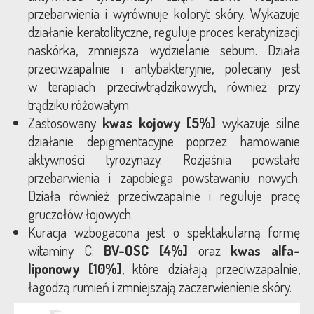
przebarwienia i wyrównuje koloryt skóry. Wykazuje
działanie keratolityczne, reguluje proces keratynizacji
naskórka, zmniejsza wydzielanie sebum. Działa
przeciwzapalnie i antybakteryjnie, polecany jest
w terapiach przeciwtrądzikowych, również przy
trądziku różowatym.
Zastosowany
kwas kojowy [5%]
wykazuje silne
działanie depigmentacyjne poprzez hamowanie
aktywności tyrozynazy. Rozjaśnia powstałe
przebarwienia i zapobiega powstawaniu nowych.
Działa również przeciwzapalnie i reguluje pracę
gruczołów łojowych.
Kuracja wzbogacona jest o spektakularną formę
witaminy C:
BV-OSC [4%]
oraz
kwas alfa-
liponowy [10%]
, które działają przeciwzapalnie,
łagodzą rumień i zmniejszają zaczerwienienie skóry.