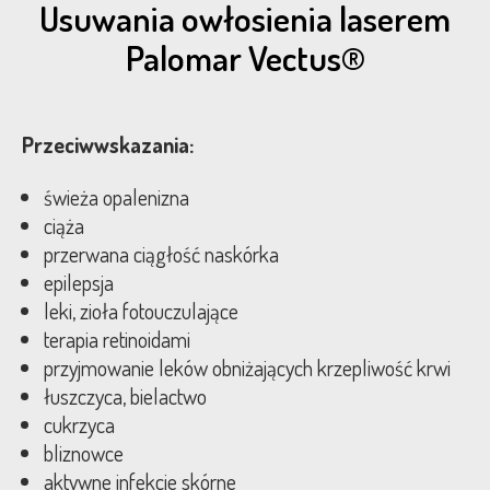
Usuwania owłosienia laserem
Palomar Vectus®
Przeciwwskazania:
świeża opalenizna
ciąża
przerwana ciągłość naskórka
epilepsja
leki, zioła fotouczulające
terapia retinoidami
przyjmowanie leków obniżających krzepliwość krwi
łuszczyca, bielactwo
cukrzyca
bliznowce
aktywne infekcje skórne