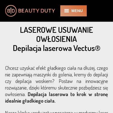
MENU
BD
LASEROWE USUWANIE
OWŁOSIENIA
O nas
Depilacja laserowa Vectus®
Zabiegi
Kosmetologia
Chcesz uzyskać efekt gładkiego ciała na dłużej, czego
nie zapewniają maszynki do golenia, kremy do depilacji
Medycyna Estetyczna
czy depilacja woskiem? Postaw na innowacyjne
Cennik
rozwiązanie, dzięki któremu skutecznie pozbędziesz się
owłosienia.
Depilacja laserowa to krok w stronę
Promocje
idealnie gładkiego ciała.
Galeria
Nasza klinika urody jest wyposażona w medyczny laser