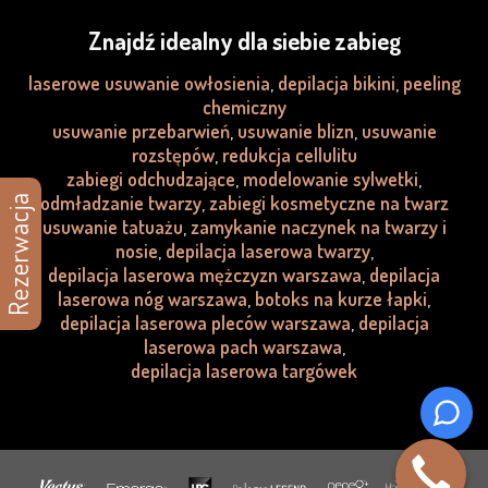
Znajdź idealny dla siebie zabieg
laserowe usuwanie owłosienia
,
depilacja bikini
,
peeling
chemiczny
usuwanie przebarwień
,
usuwanie blizn
,
usuwanie
rozstępów
,
redukcja cellulitu
zabiegi odchudzające
,
modelowanie sylwetki
,
odmładzanie twarzy
,
zabiegi kosmetyczne na twarz
Rezerwacja
usuwanie tatuażu
,
zamykanie naczynek na twarzy i
nosie
,
depilacja laserowa twarzy
,
depilacja laserowa mężczyzn warszawa
,
depilacja
laserowa nóg warszawa
,
botoks na kurze łapki
,
depilacja laserowa pleców warszawa
,
depilacja
laserowa pach warszawa
,
depilacja laserowa targówek