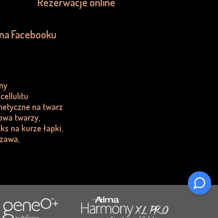
Rezerwacje online
 na Facebooku
ny
cellulitu
metyczne na twarz
rowa twarzy
,
ks na kurze łapki
,
szawa
,