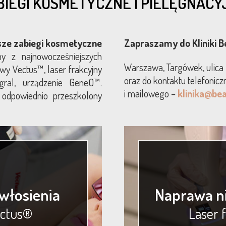
BIEGI KOSMETYCZNE I PIELĘGNACY
sze zabiegi kosmetyczne
Zapraszamy do Kliniki B
y z najnowocześniejszych
Warszawa, Targówek, ulica K
wy Vectus™, laser frakcyjny
oraz do kontaktu telefonic
ral, urządzenie GeneO™.
i mailowego –
klinika@bea
odpowiednio przeszkolony
włosienia
Naprawa ni
ectus®
Laser 