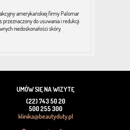
akcyjny amerykańskiej firmy Palomar
s przeznaczony do usuwania i redukcji
nych niedoskonałości skóry.
UMÓW SIĘ NA WIZYTĘ
(22) 743 50 20
500 255 300
klinika@beautyduty.pl