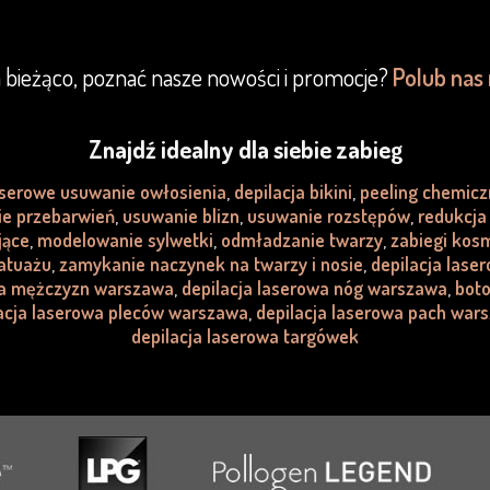
 bieżąco, poznać nasze nowości i promocje?
Polub nas
Znajdź idealny dla siebie zabieg
aserowe usuwanie owłosienia
,
depilacja bikini
,
peeling chemicz
e przebarwień
,
usuwanie blizn
,
usuwanie rozstępów
,
redukcja 
jące
,
modelowanie sylwetki
,
odmładzanie twarzy
,
zabiegi kos
atuażu
,
zamykanie naczynek na twarzy i nosie
,
depilacja lase
wa mężczyzn warszawa
,
depilacja laserowa nóg warszawa
,
boto
acja laserowa pleców warszawa
,
depilacja laserowa pach war
depilacja laserowa targówek