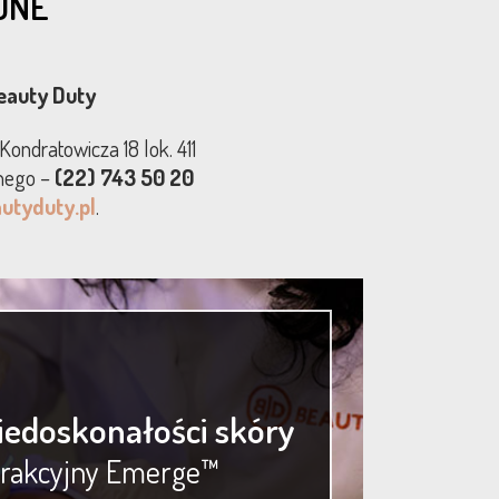
JNE
eauty Duty
ondratowicza 18 lok. 411
znego –
(22) 743 50 20
utyduty.pl
.
edoskonałości skóry
frakcyjny Emerge™