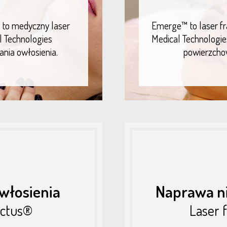
 to medyczny laser
Emerge™ to laser fr
l Technologies
Medical Technologie
nia owłosienia.
powierzchow
włosienia
Naprawa ni
ectus®
Laser 