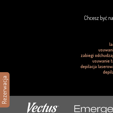
Chcesz być na
l
usuwani
zabiegi odchudza
usuwanie t
depilacja lasero
depil
Rezerwacja