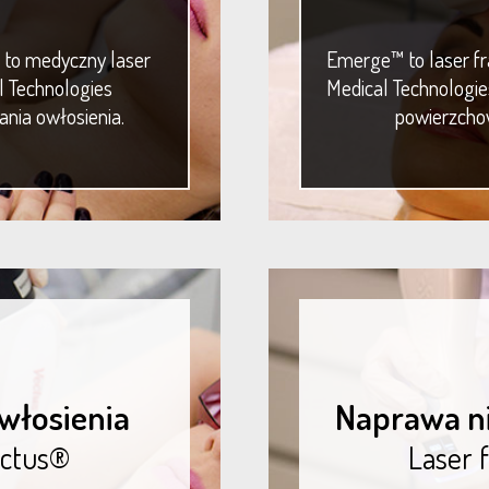
 to medyczny laser
Emerge™ to laser fr
l Technologies
Medical Technologie
nia owłosienia.
powierzchow
włosienia
Naprawa ni
ectus®
Laser 