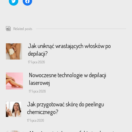
to
to
share
share
on
on
Twitter
Facebook
(Opens
(Opens
in
in
new
new
window)
window)
Related posts
Jak uniknąć wrastających włosków po
depilacji?
17 lipca 2026
Nowoczesne technologie w depilacji
laserowej
17 lipca 2026
Jak przygotować skórę do peelingu
chemicznego?
17 lipca 2026