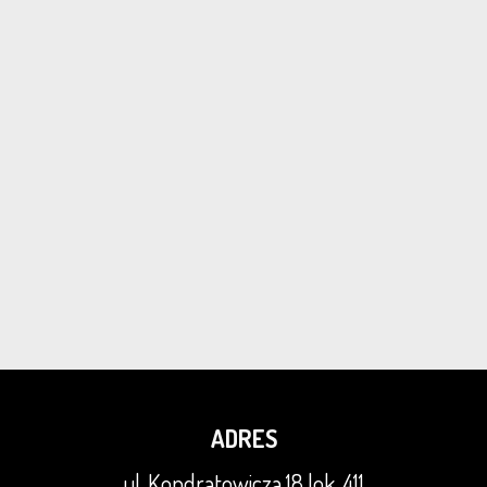
ADRES
ul. Kondratowicza 18 lok. 411