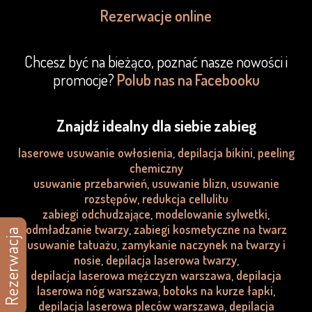
Rezerwacje online
Chcesz być na bieżąco, poznać nasze nowości i
promocje?
Polub nas na Facebooku
Znajdź idealny dla siebie zabieg
laserowe usuwanie owłosienia
,
depilacja bikini
,
peeling
chemiczny
usuwanie przebarwień
,
usuwanie blizn
,
usuwanie
rozstępów
,
redukcja cellulitu
zabiegi odchudzające
,
modelowanie sylwetki
,
odmładzanie twarzy
,
zabiegi kosmetyczne na twarz
Rezerwacja
usuwanie tatuażu
,
zamykanie naczynek na twarzy i
nosie
,
depilacja laserowa twarzy
,
depilacja laserowa mężczyzn warszawa
,
depilacja
laserowa nóg warszawa
,
botoks na kurze łapki
,
depilacja laserowa pleców warszawa
,
depilacja