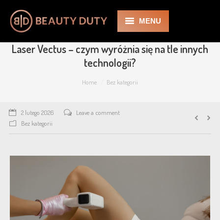
MENU
Laser Vectus – czym wyróżnia się na tle innych
BD
technologii?
O nas
You are here:
Home
Bez kategorii
Zabiegi
2 lutego 2026
Leave a comment
Kosmetologia
Bez kategorii
Medycyna Estetyczna
Cennik
Promocje
Galeria