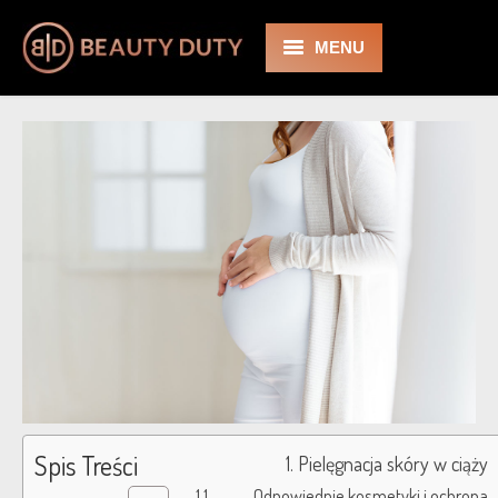
30 lipca 2018
Leave a comment
MENU
Bez kategorii
BD
O nas
Zabiegi
Kosmetologia
Medycyna Estetyczna
Cennik
Promocje
Spis Treści
Pielęgnacja skóry w ciąży
Galeria
Odpowiednie kosmetyki i ochrona