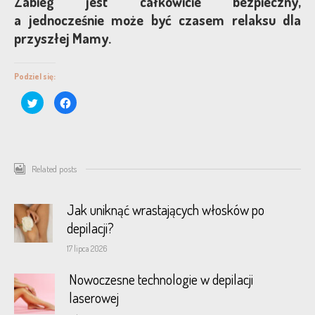
Zabieg jest całkowicie bezpieczny,
a jednocześnie może być czasem relaksu dla
przyszłej Mamy.
Podziel się:
Click
Click
to
to
share
share
on
on
Twitter
Facebook
(Opens
(Opens
in
in
new
new
window)
window)
Related posts
Jak uniknąć wrastających włosków po
depilacji?
17 lipca 2026
Nowoczesne technologie w depilacji
laserowej