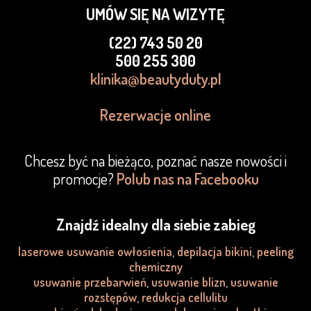
UMÓW SIĘ NA WIZYTĘ
(22) 743 50 20
500 255 300
klinika@beautyduty.pl
Rezerwacje online
Chcesz być na bieżąco, poznać nasze nowości i
promocje?
Polub nas na Facebooku
Znajdź idealny dla siebie zabieg
laserowe usuwanie owłosienia
,
depilacja bikini
,
peeling
chemiczny
usuwanie przebarwień
,
usuwanie blizn
,
usuwanie
rozstępów
,
redukcja cellulitu